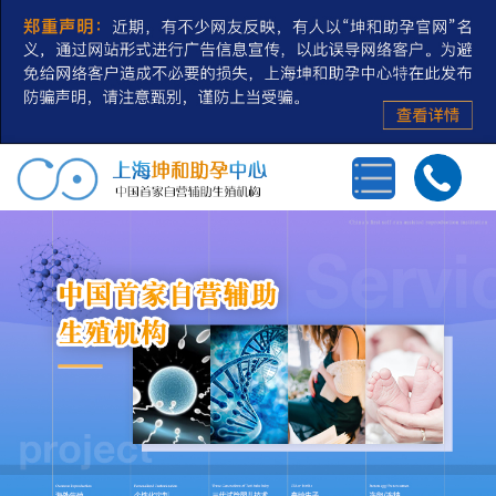
首页
三代试管婴儿
第三方辅助生殖
私人定制
冻卵/冻精