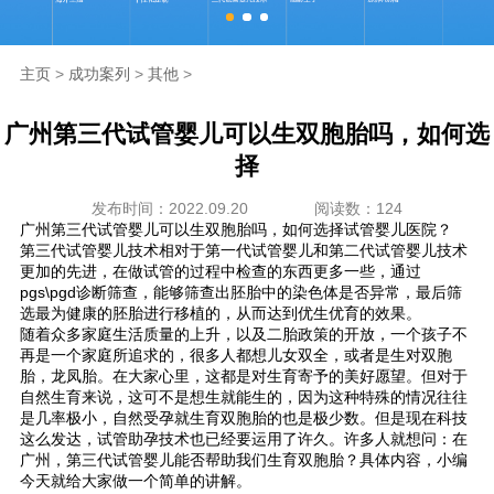
海外生殖
主页
>
成功案列
>
其他
>
成功案例
广州第三代试管婴儿可以生双胞胎吗，如何选
新闻资讯
择
发布时间：2022.09.20
阅读数：124
走进坤和
广州第三代试管婴儿可以生双胞胎吗，如何选择试管婴儿医院？
第三代试管婴儿技术相对于第一代试管婴儿和第二代试管婴儿技术
联系我们
更加的先进，在做试管的过程中检查的东西更多一些，通过
pgs\pgd诊断筛查，能够筛查出胚胎中的染色体是否异常，最后筛
选最为健康的胚胎进行移植的，从而达到优生优育的效果。
随着众多家庭生活质量的上升，以及二胎政策的开放，一个孩子不
再是一个家庭所追求的，很多人都想儿女双全，或者是生对双胞
胎，龙凤胎。在大家心里，这都是对生育寄予的美好愿望。但对于
自然生育来说，这可不是想生就能生的，因为这种特殊的情况往往
是几率极小，自然受孕就生育双胞胎的也是极少数。但是现在科技
这么发达，试管助孕技术也已经要运用了许久。许多人就想问：在
广州，第三代试管婴儿能否帮助我们生育双胞胎？具体内容，小编
今天就给大家做一个简单的讲解。