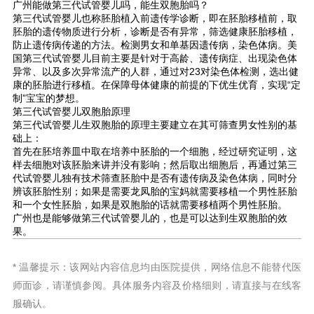
广州能做第三代试管婴儿吗，能生双胞胎吗？
第三代试管婴儿也称胚胎植入前遗传学诊断，即在胚胎移植前，取
胚胎的遗传物质进行分析，诊断是否有异常，筛选健康胚胎移植，
防止遗传病传递的方法。检测男女和单基因遗传病，染色体病。美
国第三代试管婴儿目前主要是针对于高龄、遗传病症、出现染色体
异常、以及多次异常流产的人群，通过对23对染色体检测，选出健
康的胚胎进行移植。在保障母体健康的前提的下优生优育，实现“定
制”宝宝的梦想。
第三代试管婴儿双胞胎原理
第三代试管婴儿生双胞胎的原理主要建立在其可筛查男女性别的基
础上：
首先在胚培养皿中取在培养中胚胎的一个细胞，经过研究证明，这
样去细胞对该胚胎来讲并没有影响；然后取出细胞后，再通过第三
代试管婴儿独有技术筛查胚胎中是否有遗传病及染色体病，同时分
辨该胚胎性别；如果是需要龙凤胎的宝妈就需要移植一个男性胚胎
和一个女性胚胎，如果是双胞胎的话就需要移植两个男性胚胎。
广州也是能够做第三代试管婴儿的，也是可以达到生双胞胎的效
果。
* 温馨提示：该网站内容信息均由医院提供，网络信息不能替代医
师面诊，请谨慎参阅。具体服务内容及价格细则，请直接与在线客
服确认。