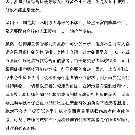
因，多囊卵巢综合症会导致女性有多个小卵泡，但是发育不成熟，
所以不能正常受孕。
第四种，则是其它不明原因导致的不孕症、轻型子宫内膜异位症、
及需要配合宫腔内人工授精（IUI）治疗等疾病。
虽然，促排卵是试管婴儿周期必不可少的一步，但并不是所有人都
适合采用促排卵药物促排，李博士介绍，针对卵巢早衰（POF）或
卵巢促性腺激素抵抗综合征的患者，由于这类患者比较特殊，盲目
采用促排卵药物可能会造成一些不必要的麻烦，因此，上海坤和助
孕中心生殖医学博士会根据每个患者的不同需求，因人而异定量促
排卵药物，一切都以患者的健康为前提。在卵泡发育监测过程中，
试管婴儿促排卵药物也会根据患者的情况来进行相应的调整，试管
婴儿助孕技术保证促排卵药物是在安全有效的前提下给患者服用，
绝对不会为了提高试管婴儿成功率而盲目用药损伤患者的身体健
康。可见，严谨的试管治疗流程最佳的促排方案也是保障试管顺利
进行的必备条件。