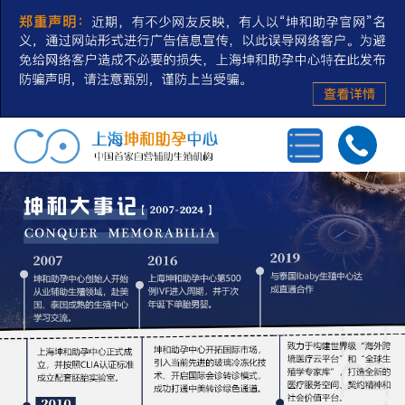
首页
三代试管婴儿
第三方辅助生殖
私人定制
冻卵/冻精