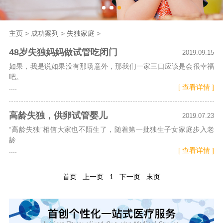
海外生殖
主页
>
成功案列
>
失独家庭
>
成功案例
48岁失独妈妈做试管吃闭门
2019.09.15
如果，我是说如果没有那场意外，那我们一家三口应该是会很幸福
新闻资讯
吧。
....
[ 查看详情 ]
走进坤和
高龄失独，供卵试管婴儿
2019.07.23
联系我们
“高龄失独”相信大家也不陌生了，随着第一批独生子女家庭步入老
龄
....
[ 查看详情 ]
首页
上一页
1
下一页
末页