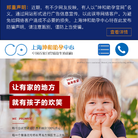
首页
三代试管婴儿
第三方辅助生殖
私人定制
冻卵/冻精