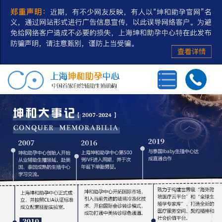
首页
三代试管婴儿
第三方辅助生殖
私人定制
冻卵/冻精