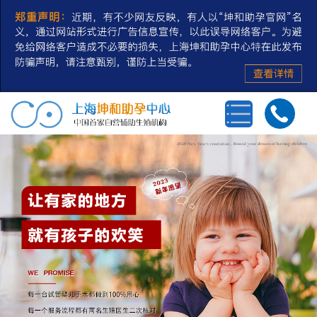
首页
三代试管婴儿
第三方辅助生殖
私人定制
冻卵/冻精