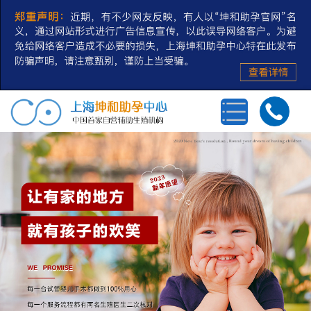
首页
三代试管婴儿
第三方辅助生殖
私人定制
冻卵/冻精