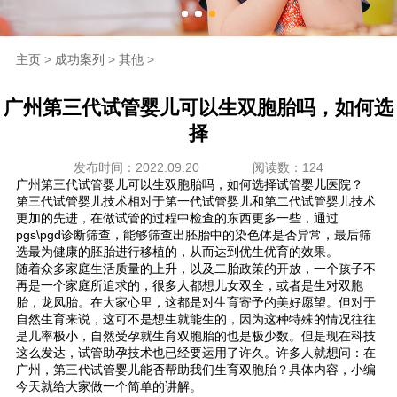
海外生殖
主页
>
成功案列
>
其他
>
成功案例
广州第三代试管婴儿可以生双胞胎吗，如何选
新闻资讯
择
发布时间：2022.09.20
阅读数：124
走进坤和
广州第三代试管婴儿可以生双胞胎吗，如何选择试管婴儿医院？
第三代试管婴儿技术相对于第一代试管婴儿和第二代试管婴儿技术
联系我们
更加的先进，在做试管的过程中检查的东西更多一些，通过
pgs\pgd诊断筛查，能够筛查出胚胎中的染色体是否异常，最后筛
选最为健康的胚胎进行移植的，从而达到优生优育的效果。
随着众多家庭生活质量的上升，以及二胎政策的开放，一个孩子不
再是一个家庭所追求的，很多人都想儿女双全，或者是生对双胞
胎，龙凤胎。在大家心里，这都是对生育寄予的美好愿望。但对于
自然生育来说，这可不是想生就能生的，因为这种特殊的情况往往
是几率极小，自然受孕就生育双胞胎的也是极少数。但是现在科技
这么发达，试管助孕技术也已经要运用了许久。许多人就想问：在
广州，第三代试管婴儿能否帮助我们生育双胞胎？具体内容，小编
今天就给大家做一个简单的讲解。