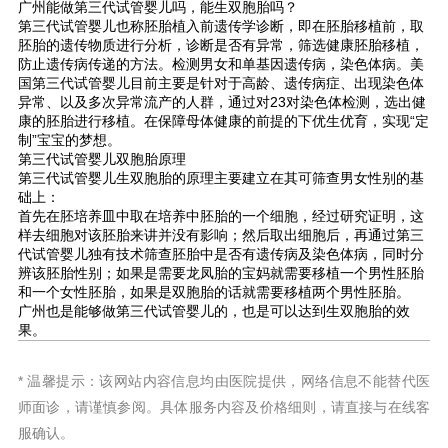
广州能做第三代试管婴儿吗，能生双胞胎吗？
第三代试管婴儿也称胚胎植入前遗传学诊断，即在胚胎移植前，取
胚胎的遗传物质进行分析，诊断是否有异常，筛选健康胚胎移植，
防止遗传病传递的方法。检测男女和单基因遗传病，染色体病。美
国第三代试管婴儿目前主要是针对于高龄、遗传病症、出现染色体
异常、以及多次异常流产的人群，通过对23对染色体检测，选出健
康的胚胎进行移植。在保障母体健康的前提的下优生优育，实现“定
制”宝宝的梦想。
第三代试管婴儿双胞胎原理
第三代试管婴儿生双胞胎的原理主要建立在其可筛查男女性别的基
础上：
首先在胚培养皿中取在培养中胚胎的一个细胞，经过研究证明，这
样去细胞对该胚胎来讲并没有影响；然后取出细胞后，再通过第三
代试管婴儿独有技术筛查胚胎中是否有遗传病及染色体病，同时分
辨该胚胎性别；如果是需要龙凤胎的宝妈就需要移植一个男性胚胎
和一个女性胚胎，如果是双胞胎的话就需要移植两个男性胚胎。
广州也是能够做第三代试管婴儿的，也是可以达到生双胞胎的效
果。
* 温馨提示：该网站内容信息均由医院提供，网络信息不能替代医
师面诊，请谨慎参阅。具体服务内容及价格细则，请直接与在线客
服确认。