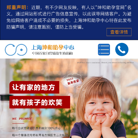
首页
三代试管婴儿
第三方辅助生殖
私人定制
冻卵/冻精