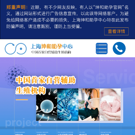
首页
三代试管婴儿
第三方辅助生殖
私人定制
冻卵/冻精