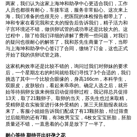
两家，我们认为这家上海坤和助孕中心更适合我们，工作
人员也都很有耐心，车接车送，服务非常贴心。这次来上
海，我们准备的也很充分，把医院的体检报告都带上了，
坤和专家在看完我和丈夫的报告后告诉我们，精子活力和
子宫环境还不错，做供卵试管的成功率还是比较大的。这
过程中，除了给我们详细的讲解了费用一些问题，对我们
的疑问也很耐心的解答了，我和苏先生商量了一下，当即
与上海坤和助孕中心签订了合同，缴纳了订金，这也正式
开始了我的供卵试管之路。
这家机构效率还是比较不错的，询问过我们对卵妹的要求
后，一个星期左右的时间就给我们寻找了3个合适的，我们
挑选了其中一个比较合眼缘的，身高166cm，本科学生，
双眼皮，皮肤较白，看起来乖乖的。确定人选之后，就开
始等待捐卵女孩来例假启动促排卵过程，我记得总共促排
13天，取了21颗卵子。取卵的当天，苏先生也过来取精，
受精卵是在实验室进行体外受精的，第三天胚胎报表就出
来了，客服小姐姐告诉我们配成了有13颗胚胎，经过筛查
过后能用的还有7颗，有3枚男宝宝，4枚女宝宝胚胎，胚胎
质量还不错，一直悬着的心算是放下了一半了。
耐心等待 期待开出好孕之花