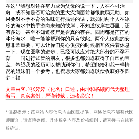
在这里我想对还在努力成为父母的说一下，人在不可治
愈，或不知是否可治愈的重大疾病面前都很脆弱无助。如
果要对不孕不育的滋味进行描述的话，就如同两个人在冰
冷的海水中携手游向未知的彼岸，不知道彼岸在哪里，还
有多远，甚至不知道彼岸是否真的存在。四周都是茫茫的
冰冷海水，唯一能够帮到你的只有彼此。两个人彼此的安
慰非常重要，可以让你们身心俱疲的时候相互依偎着休息
一下。现在医学的进步，已经可以应对绝大部分的不孕不
育，一同进行试管的朋友，很多也都如愿获得了自己的宝
宝。希望我的经历可以帮助到你们，希望能给和我一样情
况的姐妹们一个参考，也祝愿大家都如愿以偿收获好孕圆
梦幸福！
文章由客户张婷婷（化名）口述，由坤和杨顾问代为整理
编写。真实案例，严谨转载，违者必究！
* 温馨提示：该网站内容信息均由医院提供，网络信息不能替代医
师面诊，请谨慎参阅。具体服务内容及价格细则，请直接与在线客
服确认。