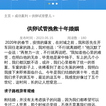
海外生殖
主页
>
成功案列
>
供卵试管婴儿
>
成功案例
供卵试管挽救十年婚姻
新闻资讯
发布时间：2023.05.15
阅读数：180
2020年的春节，疫情的爆发，在封城之前，我和苏先生开
走进坤和
车回往老家的路上，我对他说：“不行就离婚吧！”他沉默了
一会说：“再努力一次，不行就再说吧。”我知道他心里的难
受，也明白他的无奈，毕竟他是家中独子。车上的几个小
联系我们
时，我们都沉默不语，或许，我们心里都有了统一的答
案。车窗的影子上，依稀看到了老公失落的神情，我明白
我接下来即将面临什么。今年是我们结婚的第十年，也是
我们求子的第五年，最近的这五年，我感觉好像过了五个
世纪，这时间，长的让人想窒息.....
求子路程异常艰难
刚结婚，并没有太考虑孩子的问题，因为我们都希望可以
先过二人世界，那个时候总觉得，不孕不育离我们很远。