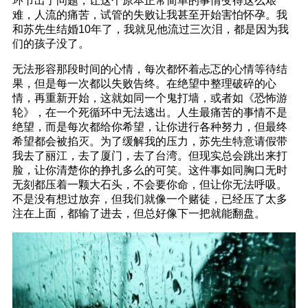
环节出了问题，让这个原本正常简单的事情变得这么艰
难，人流的痛苦，试管的失败让我甚至开始害怕怀孕。我
和苏先生结婚10年了，我就见他流过三次泪，都是因为我
们的孩子没了。
无法形容那段时间的心情，每次都怀着忐忑的心情等待结
果，但是每一次都以失败告终。在绝望中整理破碎的心
情，再重新开始，这就如同一个鬼打墙，或者如《恐怖游
轮》，在一个死循环中无法逃出。人生最痛苦的事情不是
绝望，而是每次都给你希望，让你进行各种努力，但最终
希望都会被掐灭。为了缓解我的压力，苏先生特意请假带
我去了丽江，去了厦门，去了台湾。但现实总会跳出来打
脸，让你清楚你的挣扎多么的可笑。这件事如同胸口无时
无刻都压着一颗大石头，不会要你命，但让你无法呼吸。
不是没有想过放弃，但我们就像一个赌徒，已经压了太多
注在上面，都输了进去，但总好像下一把就能翻盘。