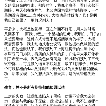
不明白，上天为什么总是捉弄我，为什么给我希望，最后
又给我致命的打击。那段时间，我像个疯子，看什么都不
顺眼，每天都在发脾气，老公也因为我的情绪影响，一个
星期没有回家......当时心想，大概他是对我倦了吧！是啊！
我自己都累了，更何况别人！
再后来，大概是他觉得一直在外面不好吧，周末的时候，
又回家了......而我，经过一个星期的思考，我明白，日子如
果想要继续，这种方式肯定不是婚姻该有的样子，大概.....
我需要振作，我主动地找老公说话，跟他提出做试管的想
法。而他也默认了。我们预约了上海红房子的生殖中心，
在医院门口排队，看病的人异常的多，在这里大家好像看
到了希望一样。因为染色体有问题，所以我们预约了三代
试管婴儿，可是做的结果不尽如意，取了7颗卵子，只有一
个可以移植的4aa级别囊胚，开始我以为只要移植就能成
功，后来发现，我的想法真的很天真，是的试管也失败
了。
生育：并不是所有期待都能如愿以偿
三次的失败，让我彻底陷入了黑暗，仿佛不管我怎么努
力，我都与我的孩子无缘，我渐渐失望了。我不知道哪个