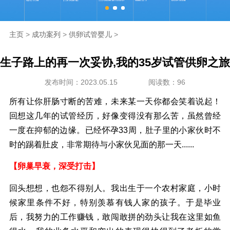
海外生殖
主页
>
成功案列
>
供卵试管婴儿
>
成功案例
生子路上的再一次妥协,我的35岁试管供卵之旅
新闻资讯
发布时间：2023.05.15
阅读数：96
走进坤和
所有让你肝肠寸断的苦难，未来某一天你都会笑着说起！
回想这几年的试管经历，好像变得没有那么苦，虽然曾经
联系我们
一度在抑郁的边缘。已经怀孕33周，肚子里的小家伙时不
时的踢着肚皮，非常期待与小家伙见面的那一天......
【卵巢早衰，深受打击】
回头想想，也怨不得别人。我出生于一个农村家庭，小时
候家里条件不好，特别羡慕有钱人家的孩子。于是毕业
后，我努力的工作赚钱，敢闯敢拼的劲头让我在这里如鱼