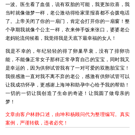
一波。医生看了血值，说有双胎的可能，我更加欣喜，我
当时就像做梦一样，老公激动得给家里报喜都不会拨电话
了。上帝关闭了你的一扇门，肯定会打开你的一扇窗！整
个孕期我就像个公主一样，衣来伸手饭来张口，婆婆老公
老妈轮流伺候着，我觉得我是天底下最幸福的女人！
我是不幸的，年纪轻轻的得了卵巢早衰，没有了排卵功
能，不能像正常女子那样正常孕育自己的宝宝，同时我又
是幸运的，因为供卵试管我有了一对可爱的双胞胎宝宝！
我很感激一直对我不离不弃的老公，感激有供卵试管可以
让我成功怀孕，更感谢上海坤和助孕中心给予我的帮助！
一切的一切让我创造了生命的奇迹！让我圆了做母亲的
梦！
文章由客户林静口述，由坤和杨顾问代为整理编写。真实
案例，严谨转载，违者必究！