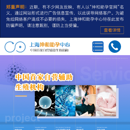
首页
三代试管婴儿
第三方辅助生殖
私人定制
冻卵/冻精