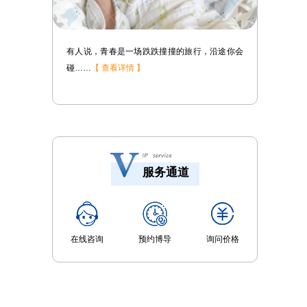
途你会
心脏病，相信很多人都不陌生，确实，医学发达
了……
【 查看详情 】
服务通道
在线咨询
预约博导
询问价格