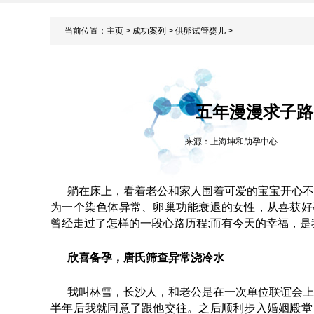
当前位置：
主页
>
成功案列
>
供卵试管婴儿
>
五年漫漫求子路
来源：上海坤和助孕中心
躺在床上，看着老公和家人围着可爱的宝宝开心不
为一个染色体异常、卵巢功能衰退的女性，从喜获好
曾经走过了怎样的一段心路历程;而有今天的幸福，
欣喜备孕，唐氏筛查异常浇冷水
我叫林雪，长沙人，和老公是在一次单位联谊会上
半年后我就同意了跟他交往。之后顺利步入婚姻殿堂