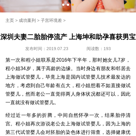
海外生殖
主页
>
成功案列
>
子宫环境差
>
成功案例
深圳夫妻二胎胎停流产 上海坤和助孕喜获男宝
新闻资讯
发布时间：2019.07.23
阅读数：193
走进坤和
第一次和程小姐联系是2016年下半年，那时她女儿7岁，
程小姐34岁，属于高龄的边缘。当时身边有朋友和邻居去
联系我们
上海做试管婴儿，毕竟上海是国内试管婴儿技术最发达的
地方，考虑到自己年龄有点大，程小姐想着不如直接做试
管婴儿，然而老公一直觉得两人身体状况都还可以，因此
一直就没有做试管婴儿。
经过近一年多的折腾，中间自然怀孕一次，结果胎停清
宫。程小姐再次游说老公去上海做试管婴儿，因为上海的
第三代试管婴儿会对胚胎的染色体进行筛查，选择健康优