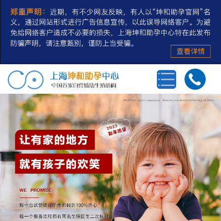
首页
三代试管婴儿
第三方辅助生殖
私人定制
冻卵/冻精