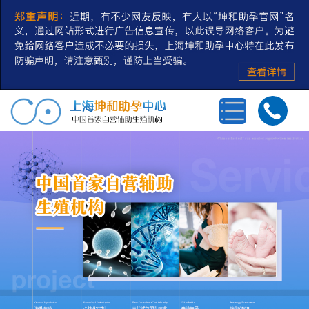
首页
三代试管婴儿
第三方辅助生殖
私人定制
冻卵/冻精