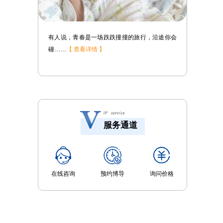
途你会
心脏病，相信很多人都不陌生，确实，医学发达
了……
【 查看详情 】
服务通道
在线咨询
预约博导
询问价格