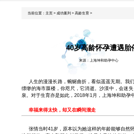
当前位置：
主页
>
成功案列
>
高龄生育
>
40岁高龄怀孕遭遇
来源：上海坤和助孕中心
人生的漫漫长路，蜿蜒曲折，看似遥遥无期。我
缥缈的海市蜃楼，你咫尺，它消逝。沙漠中，会迷失
泉。对于生育亦是如此，2018年1月，上海坤和助
幸福来得太快，却又在瞬间溜走
张情当时41岁，原本以为她这样的年龄能够自然