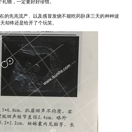
个礼物，一定要好好珍惜。
左右的先兆流产、以及感冒发烧不能吃药卧床三天的种种波
老天却终还是给开了个玩笑。