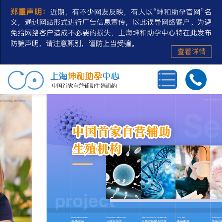
首页
三代试管婴儿
第三方辅助生殖
私人定制
冻卵/冻精