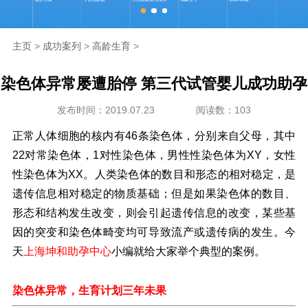
海外生殖
主页
>
成功案列
>
高龄生育
>
成功案例
染色体异常屡遭胎停 第三代试管婴儿成功助孕
新闻资讯
发布时间：2019.07.23
阅读数：103
走进坤和
正常人体细胞的核内有46条染色体，分别来自父母，其中
22对常染色体，1对性染色体，男性性染色体为XY，女性
联系我们
性染色体为XX。人类染色体的数目和形态的相对稳定，是
遗传信息相对稳定的物质基础；但是如果染色体的数目、
形态和结构发生改变，则会引起遗传信息的改变，某些基
因的突变和染色体畸变均可导致流产或遗传病的发生。今
天
上海坤和助孕中心
小编就给大家举个典型的案例。
染色体异常，生育计划三年未果