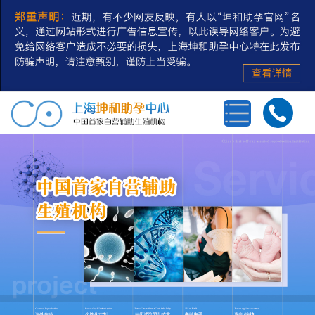
首页
三代试管婴儿
第三方辅助生殖
私人定制
冻卵/冻精