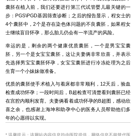
囊胚在植入前，我们还要进行第三代试管婴儿最关键的一
步：PGS\PGD基因筛查诊断；之后的报告显示，程女士的
4个囊胚中，2个是存在染色体问题的不良囊胚，如果程女
士继续盲目怀孕，那么胎儿仍会有一半流产的风险。
幸运的是，剩余的两个健康优质囊胚，一个是男宝宝囊
胚，另一个是女宝宝囊胚，这让夫妻俩非常欣喜，并表示
先选择男宝宝囊胚怀孕，女宝宝囊胚进行冷冻处理为之后
生育一个小妹妹做准备。
优质的囊胚使手术植入与着床都非常顺利，12天后，验血
检查成功怀孕；一段时间后，B超检查可清楚看到囊胚已经
在宫腔内顺利发育。夫妻俩看着成功怀孕的B超图，感动欣
喜之余，也感谢上海坤和助孕中心的医务人员帮助他们多
年的心愿得以实现。
* 温馨提示：该网站内容信息均由医院提供，网络信息不能替代医