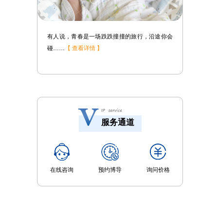
途你会
心脏病，相信很多人都不陌生，确实，医学发达
了……
【 查看详情 】
服务通道
在线咨询
预约博导
询问价格