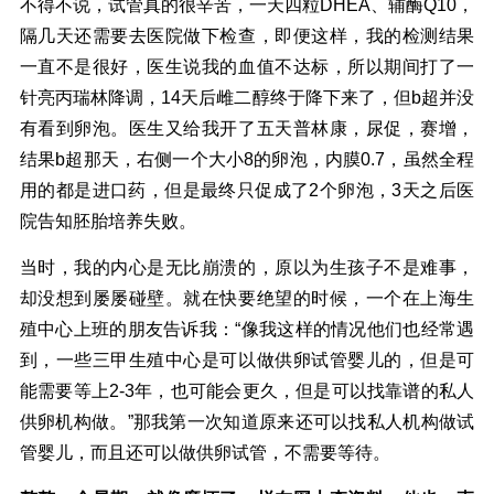
不得不说，试管真的很辛苦，一天四粒DHEA、辅酶Q10，
隔几天还需要去医院做下检查，即便这样，我的检测结果
一直不是很好，医生说我的血值不达标，所以期间打了一
针亮丙瑞林降调，14天后雌二醇终于降下来了，但b超并没
有看到卵泡。医生又给我开了五天普林康，尿促，赛增，
结果b超那天，右侧一个大小8的卵泡，内膜0.7，虽然全程
用的都是进口药，但是最终只促成了2个卵泡，3天之后医
院告知胚胎培养失败。
当时，我的内心是无比崩溃的，原以为生孩子不是难事，
却没想到屡屡碰壁。就在快要绝望的时候，一个在上海生
殖中心上班的朋友告诉我：“像我这样的情况他们也经常遇
到，一些三甲生殖中心是可以做供卵试管婴儿的，但是可
能需要等上2-3年，也可能会更久，但是可以找靠谱的私人
供卵机构做。”那我第一次知道原来还可以找私人机构做试
管婴儿，而且还可以做供卵试管，不需要等待。