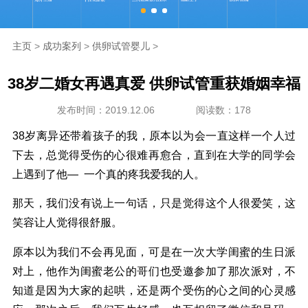
海外生殖
主页
>
成功案列
>
供卵试管婴儿
>
成功案例
38岁二婚女再遇真爱 供卵试管重获婚姻幸福
新闻资讯
发布时间：2019.12.06
阅读数：178
走进坤和
38岁离异还带着孩子的我，原本以为会一直这样一个人过
下去，总觉得受伤的心很难再愈合，直到在大学的同学会
联系我们
上遇到了他— 一个真的疼我爱我的人。
那天，我们没有说上一句话，只是觉得这个人很爱笑，这
笑容让人觉得很舒服。
原本以为我们不会再见面，可是在一次大学闺蜜的生日派
对上，他作为闺蜜老公的哥们也受邀参加了那次派对，不
知道是因为大家的起哄，还是两个受伤的心之间的心灵感