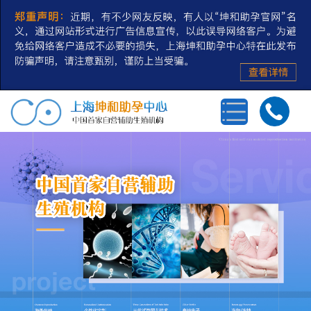
首页
三代试管婴儿
第三方辅助生殖
私人定制
冻卵/冻精