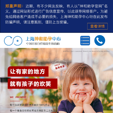
首页
三代试管婴儿
第三方辅助生殖
私人定制
冻卵/冻精