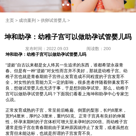
海外生殖
主页
>
成功案列
>
供卵试管婴儿
>
成功案例
坤和助孕：幼稚子宫可以做助孕试管婴儿吗
新闻资讯
发布时间：2022.09.03
阅读数：200
坤和助孕：幼稚子宫可以做助孕试管婴儿吗
走进坤和
“逆龄”自古以来都是女人终其一生追求的东西，谁都希望永葆青
春。但是有一种“逆龄”对女性而言并不美好，那就是幼稚子宫。幼
联系我们
稚子宫也就是青春期前子宫停止发育造成不同程度的子宫发育不
全，对女性的生育能力又一定的影响，很多患者伴随着卵巢发育不
良，想做试管婴儿也无济于事，于是想到助孕试管。那么，幼稚子
宫可以做助孕试管婴儿吗？下面我们看看上海坤和助孕中心专家怎
么说。
正常发育成熟的子宫，常呈前后略扁、倒置的梨形，长约8厘米，
宽约4厘米，厚约2-3厘米，重约50克。正常子宫具有良好的伸展
性，怀孕末期时的子宫体积可增大至未孕时的200倍。而幼稚子宫
通常是指子宫在青春期前由于某种原因就停止了发育，或者虽然在
发育但未能达标，也就是所谓的子宫发育不良。