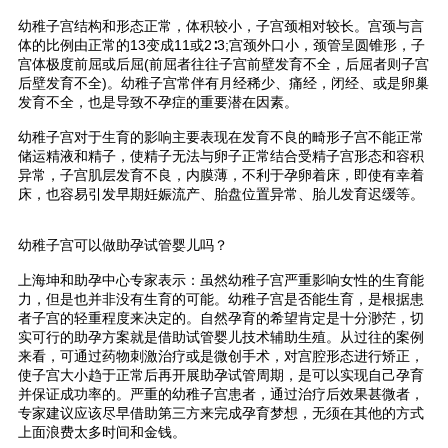
幼稚子宫结构和形态正常，体积较小，子宫颈相对较长。宫颈与言
体的比例由正常的13变成11或2∶3;宫颈外口小，颈管呈圆锥形，子
宫体极度前屈或后屈(前屈者往往子宫前壁发育不全，后屈者则子宫
后壁发育不全)。幼稚子宫常伴有月经稀少、痛经，闭经、或是卵巢
发育不全，也是导致不孕症的重要潜在因素。
幼稚子宫对于生育的影响主要表现在发育不良的畸形子宫不能正常
储运精液和精子，使精子无法与卵子正常结合受精子宫形态和容积
异常，子宫肌层发育不良，内膜薄，不利于孕卵着床，即使有幸着
床，也容易引发早期妊娠流产、胎盘位置异常、胎儿发育迟缓等。
幼稚子宫可以做助孕试管婴儿吗？
上海坤和助孕中心专家表示：虽然幼稚子宫严重影响女性的生育能
力，但是也并非没有生育的可能。幼稚子宫是否能生育，是根据患
者子宫的轻重程度来决定的。自然孕育的希望肯定是十分渺茫，切
实可行的助孕方案就是借助试管婴儿技术辅助生殖。从过往的案例
来看，可通过药物刺激治疗或是微创手术，对宫腔形态进行矫正，
使子宫大小趋于正常后再开展助孕试管周期，是可以实现自己孕育
并保证成功率的。严重的幼稚子宫患者，通过治疗后效果甚微者，
专家建议应该尽早借助第三方来完成孕育梦想，无须在其他的方式
上面浪费太多时间和金钱。