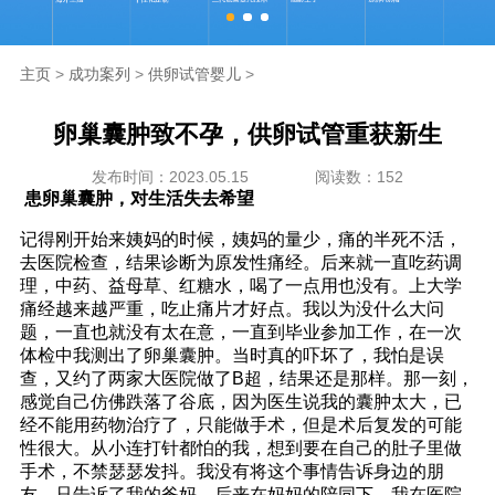
海外生殖
主页
>
成功案列
>
供卵试管婴儿
>
成功案例
卵巢囊肿致不孕，供卵试管重获新生
新闻资讯
发布时间：2023.05.15
阅读数：152
患卵巢囊肿，对生活失去希望
走进坤和
记得刚开始来姨妈的时候，姨妈的量少，痛的半死不活，
去医院检查，结果诊断为原发性痛经。后来就一直吃药调
联系我们
理，中药、益母草、红糖水，喝了一点用也没有。上大学
痛经越来越严重，吃止痛片才好点。我以为没什么大问
题，一直也就没有太在意，一直到毕业参加工作，在一次
体检中我测出了卵巢囊肿。当时真的吓坏了，我怕是误
查，又约了两家大医院做了B超，结果还是那样。那一刻，
感觉自己仿佛跌落了谷底，因为医生说我的囊肿太大，已
经不能用药物治疗了，只能做手术，但是术后复发的可能
性很大。从小连打针都怕的我，想到要在自己的肚子里做
手术，不禁瑟瑟发抖。我没有将这个事情告诉身边的朋
友，只告诉了我的爸妈，后来在妈妈的陪同下，我在医院