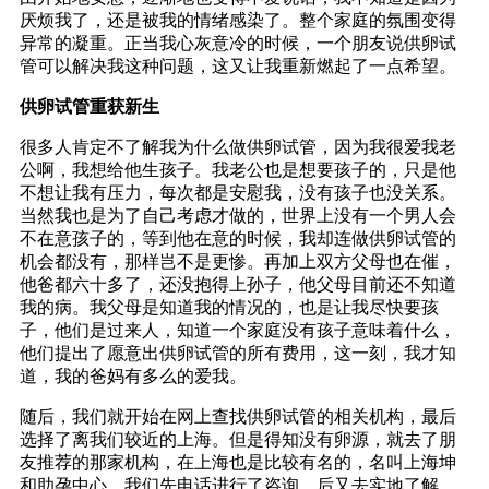
厌烦我了，还是被我的情绪感染了。整个家庭的氛围变得
异常的凝重。正当我心灰意冷的时候，一个朋友说供卵试
管可以解决我这种问题，这又让我重新燃起了一点希望。
供卵试管重获新生
很多人肯定不了解我为什么做供卵试管，因为我很爱我老
公啊，我想给他生孩子。我老公也是想要孩子的，只是他
不想让我有压力，每次都是安慰我，没有孩子也没关系。
当然我也是为了自己考虑才做的，世界上没有一个男人会
不在意孩子的，等到他在意的时候，我却连做供卵试管的
机会都没有，那样岂不是更惨。再加上双方父母也在催，
他爸都六十多了，还没抱得上孙子，他父母目前还不知道
我的病。我父母是知道我的情况的，也是让我尽快要孩
子，他们是过来人，知道一个家庭没有孩子意味着什么，
他们提出了愿意出供卵试管的所有费用，这一刻，我才知
道，我的爸妈有多么的爱我。
随后，我们就开始在网上查找供卵试管的相关机构，最后
选择了离我们较近的上海。但是得知没有卵源，就去了朋
友推荐的那家机构，在上海也是比较有名的，名叫上海坤
和助孕中心。我们先电话进行了咨询，后又去实地了解，