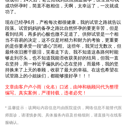
成功怀孕时，简直不敢相信，天啊，太幸运了，一次就成
功了。
现在已经孕6月，产检每次都很健康，我的试管之路就告以
段落。试管妈妈的备孕之路比自然怀孕的要更辛苦，但是
看到结局，再多的心酸也微不足道了。供卵试管是一个相
当不容易的决定，这不仅是对精力和财力的考验，更重要
的是你要承受一段“虐心”历程。这些年，我哭过无数次，但
最终依旧擦干眼泪，笑着走下去。我不知道这条路何时能
够走到尽头，也不知道我能否收获美好的结局，但我一直
在坚持，用一种近乎偏执的心态在坚持，而最终，我的坚
持换来了上天的眷顾，收获了最大的幸福。在这也希望在
试管路上的小姐妹们，都能够接好孕！！！
文章由客户卢小雨（化名）口述，由坤和杨顾问代为整理
编写。真实案例，严谨转载，违者必究！
* 温馨提示：该网站内容信息均由医院提供，网络信息不能替代医
师面诊，请谨慎参阅。具体服务内容及价格细则，请直接与在线客
服确认。