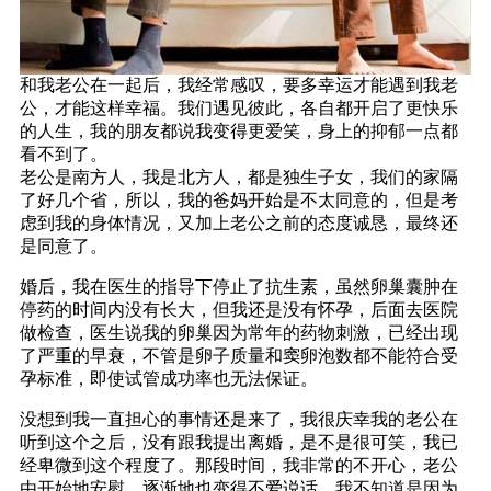
和我老公在一起后，我经常感叹，要多幸运才能遇到我老
公，才能这样幸福。我们遇见彼此，各自都开启了更快乐
的人生，我的朋友都说我变得更爱笑，身上的抑郁一点都
看不到了。
老公是南方人，我是北方人，都是独生子女，我们的家隔
了好几个省，所以，我的爸妈开始是不太同意的，但是考
虑到我的身体情况，又加上老公之前的态度诚恳，最终还
是同意了。
婚后，我在医生的指导下停止了抗生素，虽然卵巢囊肿在
停药的时间内没有长大，但我还是没有怀孕，后面去医院
做检查，医生说我的卵巢因为常年的药物刺激，已经出现
了严重的早衰，不管是卵子质量和窦卵泡数都不能符合受
孕标准，即使试管成功率也无法保证。
没想到我一直担心的事情还是来了，我很庆幸我的老公在
听到这个之后，没有跟我提出离婚，是不是很可笑，我已
经卑微到这个程度了。那段时间，我非常的不开心，老公
由开始地安慰，逐渐地也变得不爱说话，我不知道是因为