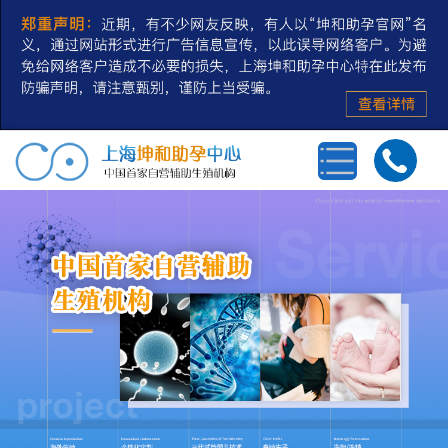
首页
三代试管婴儿
第三方辅助生殖
私人定制
冻卵/冻精